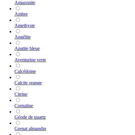
Amazonite
Ambre
Amethyste
Angélite
Apatite bleue
Aventurine verte
Calcédoine
Calcite orange
Citrine
Cornaline
Géode de quartz
Grenat almandin