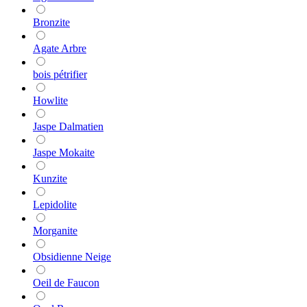
Bronzite
Agate Arbre
bois pétrifier
Howlite
Jaspe Dalmatien
Jaspe Mokaite
Kunzite
Lepidolite
Morganite
Obsidienne Neige
Oeil de Faucon