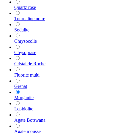
Quartz rose
Tournaline noire
Sodalite
Chrysocolle
Chysoprase
Cristal de Roche
Fluorite multi
Grenat
Morganite
Lepidolite
Agate Botswana
Agate mousse